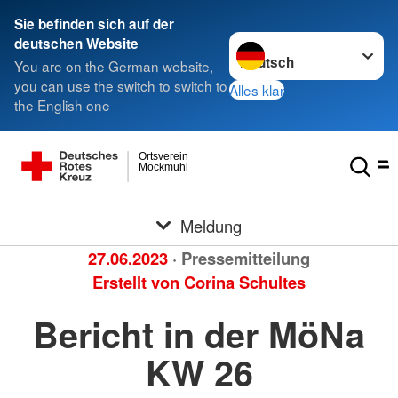
Sie befinden sich auf der
Sprache wechseln zu
deutschen Website
You are on the German website,
you can use the switch to switch to
Alles klar
the English one
Ortsverein
Möckmühl
Meldung
27.06.2023
· Pressemitteilung
Erstellt von
Corina Schultes
Bericht in der MöNa
KW 26