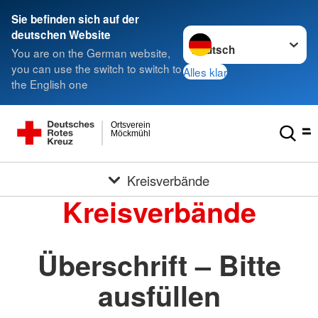
Sie befinden sich auf der
Sprache wechseln zu
deutschen Website
You are on the German website,
you can use the switch to switch to
Alles klar
the English one
Ortsverein
Möckmühl
Kreisverbände
Kreisverbände
Überschrift – Bitte
ausfüllen