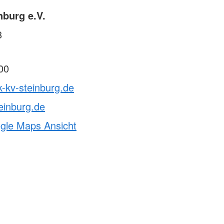
nburg e.V.
8
00
k-kv-steinburg.de
einburg.de
ogle Maps Ansicht