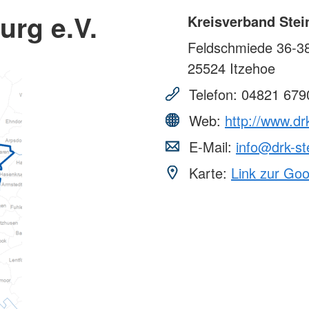
urg e.V.
Kreisverband Stei
Feldschmiede 36-3
25524
Itzehoe
Telefon:
04821 679
Web:
http://www.dr
E-Mail:
info@drk-st
Karte:
Link zur Go