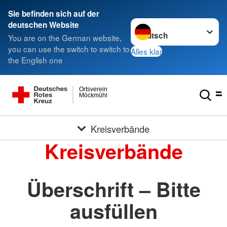
Sie befinden sich auf der
Sprache wechseln zu
deutschen Website
You are on the German website,
you can use the switch to switch to
Alles klar
the English one
Ortsverein
Möckmühl
Kreisverbände
Kreisverbände
Überschrift – Bitte
ausfüllen