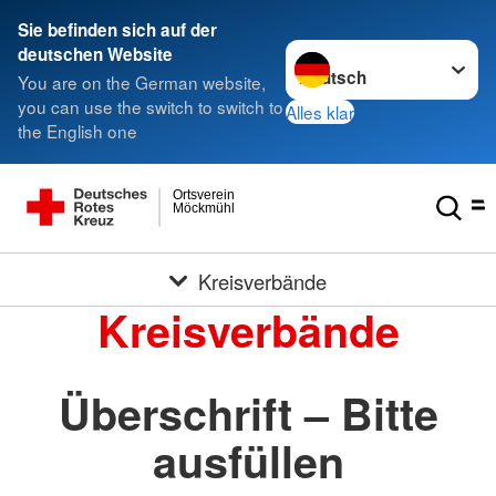
Sie befinden sich auf der
Sprache wechseln zu
deutschen Website
You are on the German website,
you can use the switch to switch to
Alles klar
the English one
Ortsverein
Möckmühl
Kreisverbände
Kreisverbände
Überschrift – Bitte
ausfüllen