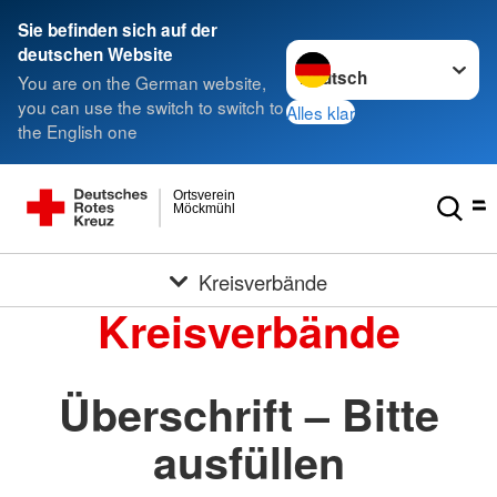
Sie befinden sich auf der
Sprache wechseln zu
deutschen Website
You are on the German website,
you can use the switch to switch to
Alles klar
the English one
Ortsverein
Möckmühl
Kreisverbände
Kreisverbände
Überschrift – Bitte
ausfüllen