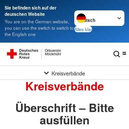
Sie befinden sich auf der
Sprache wechseln zu
deutschen Website
You are on the German website,
you can use the switch to switch to
Alles klar
the English one
Ortsverein
Möckmühl
Kreisverbände
Kreisverbände
Überschrift – Bitte
ausfüllen