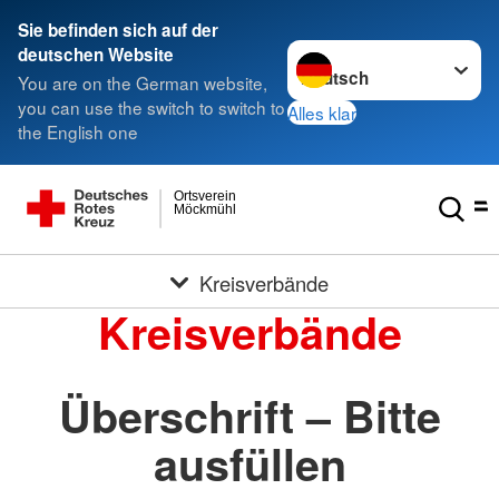
Sie befinden sich auf der
Sprache wechseln zu
deutschen Website
You are on the German website,
you can use the switch to switch to
Alles klar
the English one
Ortsverein
Möckmühl
Kreisverbände
Kreisverbände
Überschrift – Bitte
ausfüllen