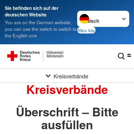
Sie befinden sich auf der
Sprache wechseln zu
deutschen Website
You are on the German website,
you can use the switch to switch to
Alles klar
the English one
Ortsverein
Möckmühl
Kreisverbände
Kreisverbände
Überschrift – Bitte
ausfüllen