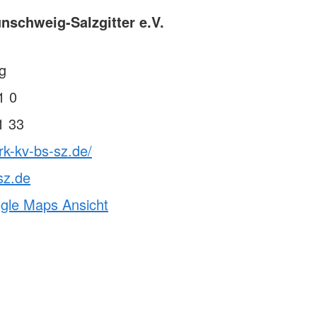
nschweig-Salzgitter e.V.
g
1 0
1 33
rk-kv-bs-sz.de/
sz.de
ogle Maps Ansicht