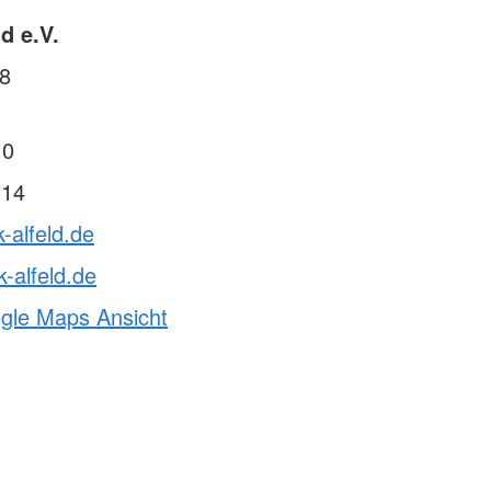
d e.V.
/8
 0
 14
-alfeld.de
-alfeld.de
ogle Maps Ansicht