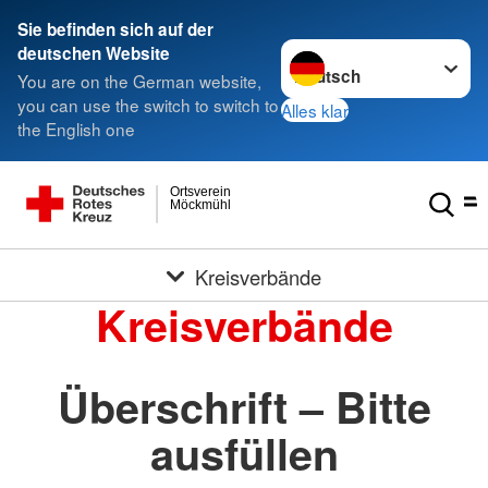
Sie befinden sich auf der
Sprache wechseln zu
deutschen Website
You are on the German website,
you can use the switch to switch to
Alles klar
the English one
Ortsverein
Möckmühl
Kreisverbände
Kreisverbände
Überschrift – Bitte
ausfüllen