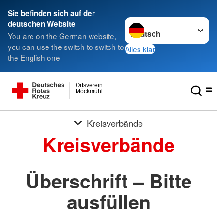
Sie befinden sich auf der
Sprache wechseln zu
deutschen Website
You are on the German website,
you can use the switch to switch to
Alles klar
the English one
Ortsverein
Möckmühl
Kreisverbände
Kreisverbände
Überschrift – Bitte
ausfüllen