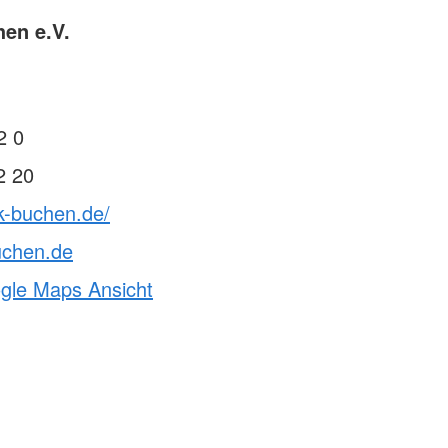
en e.V.
1
2 0
2 20
k-buchen.de/
uchen.de
ogle Maps Ansicht