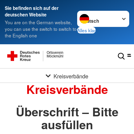
Sie befinden sich auf der
Sprache wechseln zu
deutschen Website
You are on the German website,
you can use the switch to switch to
Alles klar
the English one
Ortsverein
Möckmühl
Kreisverbände
Kreisverbände
Überschrift – Bitte
ausfüllen