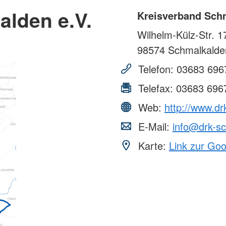
alden e.V.
Kreisverband Schm
Wilhelm-Külz-Str. 1
98574
Schmalkalde
Telefon:
03683 696
Telefax:
03683 696
Web:
http://www.d
E-Mail:
info@drk-s
Karte:
Link zur Go