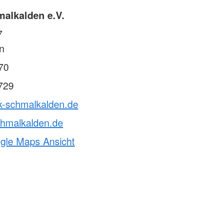
alkalden e.V.
7
n
70
729
rk-schmalkalden.de
chmalkalden.de
ogle Maps Ansicht