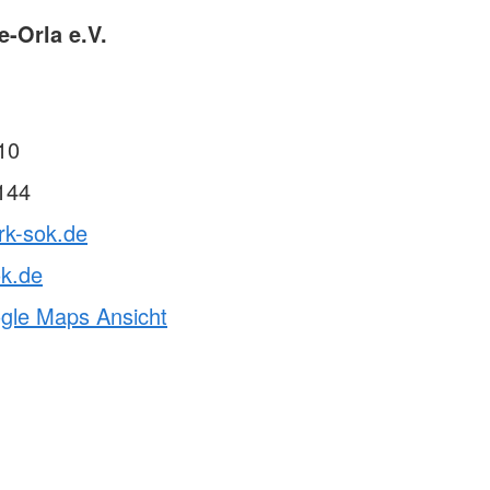
e-Orla e.V.
10
144
rk-sok.de
ok.de
ogle Maps Ansicht