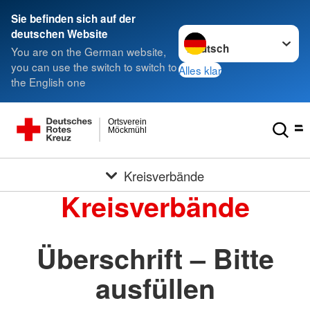
Sie befinden sich auf der
Sprache wechseln zu
deutschen Website
You are on the German website,
you can use the switch to switch to
Alles klar
the English one
Ortsverein
Möckmühl
Kreisverbände
Kreisverbände
Überschrift – Bitte
ausfüllen