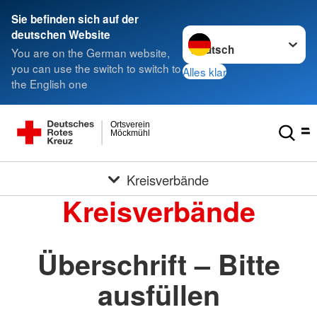
Sie befinden sich auf der
Sprache wechseln zu
deutschen Website
You are on the German website,
you can use the switch to switch to
Alles klar
the English one
Ortsverein
Möckmühl
Kreisverbände
Kreisverbände
Überschrift – Bitte
ausfüllen