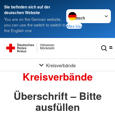
Sie befinden sich auf der
Sprache wechseln zu
deutschen Website
You are on the German website,
you can use the switch to switch to
Alles klar
the English one
Ortsverein
Möckmühl
Kreisverbände
Kreisverbände
Überschrift – Bitte
ausfüllen