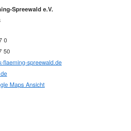
ing-Spreewald e.V.
8
7 0
7 50
k-flaeming-spreewald.de
.de
ogle Maps Ansicht