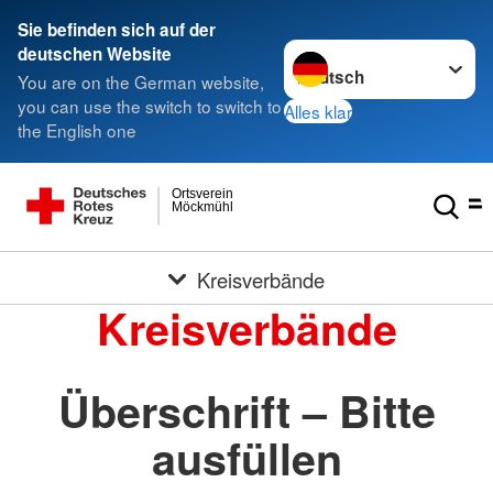
Sie befinden sich auf der
Sprache wechseln zu
deutschen Website
You are on the German website,
you can use the switch to switch to
Alles klar
the English one
Ortsverein
Möckmühl
Kreisverbände
Kreisverbände
Überschrift – Bitte
ausfüllen