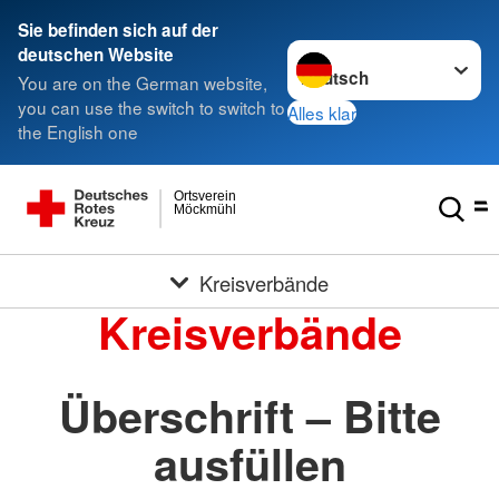
Sie befinden sich auf der
Sprache wechseln zu
deutschen Website
You are on the German website,
you can use the switch to switch to
Alles klar
the English one
Ortsverein
Möckmühl
Kreisverbände
Kreisverbände
Überschrift – Bitte
ausfüllen