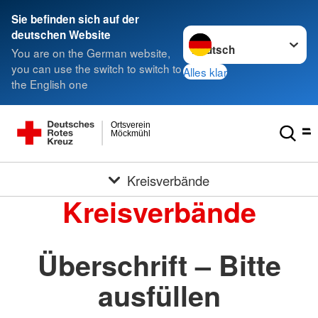
Sie befinden sich auf der
Sprache wechseln zu
deutschen Website
You are on the German website,
you can use the switch to switch to
Alles klar
the English one
Ortsverein
Möckmühl
Kreisverbände
Kreisverbände
Überschrift – Bitte
ausfüllen