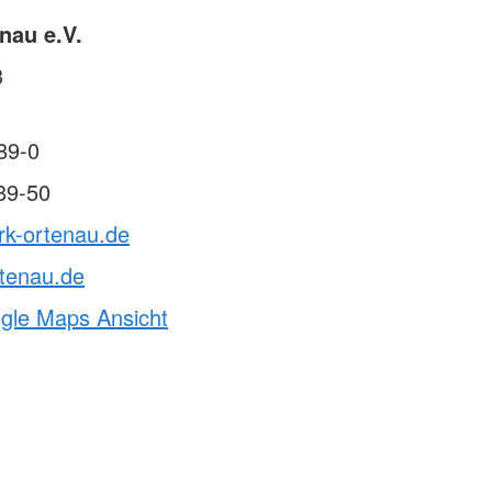
nau e.V.
3
89-0
89-50
rk-ortenau.de
tenau.de
ogle Maps Ansicht