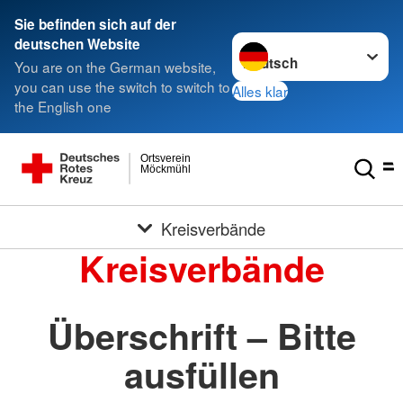
Sie befinden sich auf der
Sprache wechseln zu
deutschen Website
You are on the German website,
you can use the switch to switch to
Alles klar
the English one
Ortsverein
Möckmühl
Kreisverbände
Kreisverbände
Überschrift – Bitte
ausfüllen