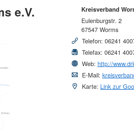
s e.V.
Kreisverband Wor
Eulenburgstr. 2
67547
Worms
Telefon:
06241 400
Telefax:
06241 400
Web:
http://www.d
E-Mail:
kreisverba
Karte:
Link zur Go