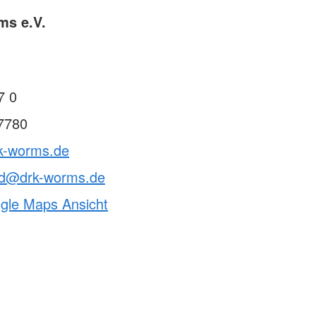
ms e.V.
7 0
7780
rk-worms.de
nd@drk-worms.de
ogle Maps Ansicht