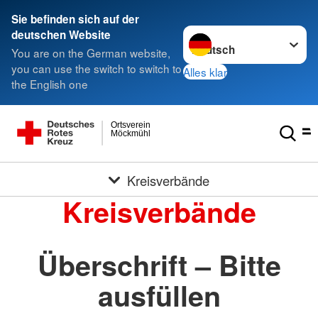
Sie befinden sich auf der
Sprache wechseln zu
deutschen Website
You are on the German website,
you can use the switch to switch to
Alles klar
the English one
Ortsverein
Möckmühl
Kreisverbände
Kreisverbände
Überschrift – Bitte
ausfüllen