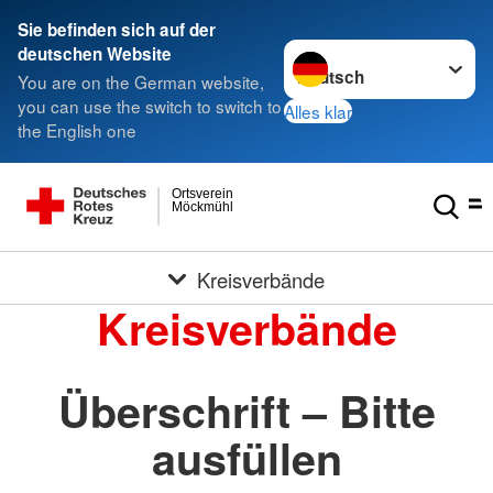
Sie befinden sich auf der
Sprache wechseln zu
deutschen Website
You are on the German website,
you can use the switch to switch to
Alles klar
the English one
Ortsverein
Möckmühl
Kreisverbände
Kreisverbände
Überschrift – Bitte
ausfüllen