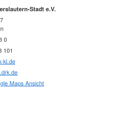
rslautern-Stadt e.V.
27
rn
3 0
3 101
k-kl.de
.drk.de
ogle Maps Ansicht