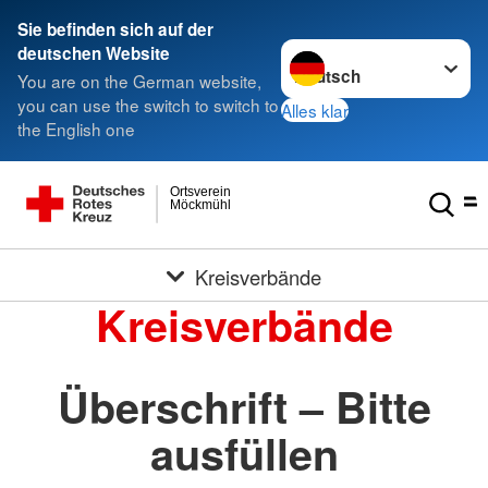
Sie befinden sich auf der
Sprache wechseln zu
deutschen Website
You are on the German website,
you can use the switch to switch to
Alles klar
the English one
Ortsverein
Möckmühl
Kreisverbände
Kreisverbände
Überschrift – Bitte
ausfüllen