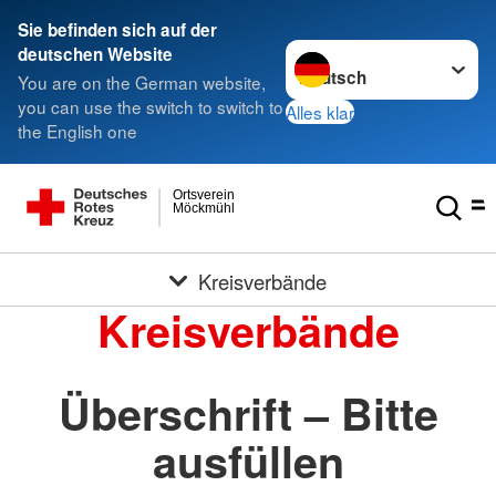
Sie befinden sich auf der
Sprache wechseln zu
deutschen Website
You are on the German website,
you can use the switch to switch to
Alles klar
the English one
Ortsverein
Möckmühl
Kreisverbände
Kreisverbände
Überschrift – Bitte
ausfüllen