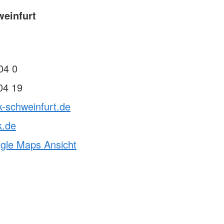
einfurt
04 0
04 19
k-schweinfurt.de
k.de
ogle Maps Ansicht