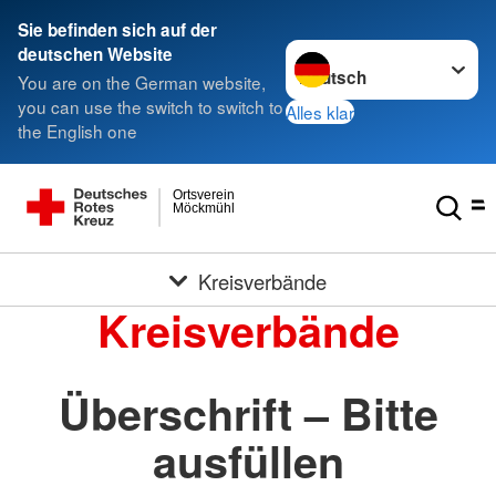
Sie befinden sich auf der
Sprache wechseln zu
deutschen Website
You are on the German website,
you can use the switch to switch to
Alles klar
the English one
Ortsverein
Möckmühl
Kreisverbände
Kreisverbände
Überschrift – Bitte
ausfüllen