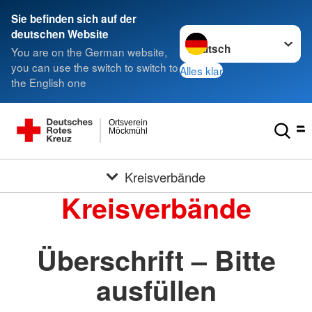
Sie befinden sich auf der
Sprache wechseln zu
deutschen Website
You are on the German website,
you can use the switch to switch to
Alles klar
the English one
Ortsverein
Möckmühl
Kreisverbände
Kreisverbände
Überschrift – Bitte
ausfüllen