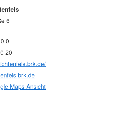
tenfels
ße 6
90 0
90 20
ichtenfels.brk.de/
tenfels.brk.de
ogle Maps Ansicht