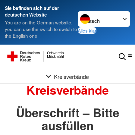
Sie befinden sich auf der
Sprache wechseln zu
deutschen Website
You are on the German website,
you can use the switch to switch to
Alles klar
the English one
Ortsverein
Möckmühl
Kreisverbände
Kreisverbände
Überschrift – Bitte
ausfüllen