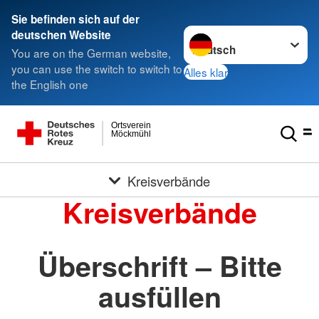
Sie befinden sich auf der
Sprache wechseln zu
deutschen Website
You are on the German website,
you can use the switch to switch to
Alles klar
the English one
Ortsverein
Möckmühl
Kreisverbände
Kreisverbände
Überschrift – Bitte
ausfüllen