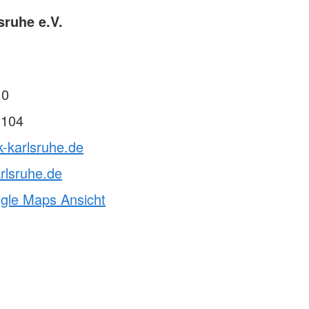
sruhe e.V.
 0
 104
k-karlsruhe.de
rlsruhe.de
ogle Maps Ansicht