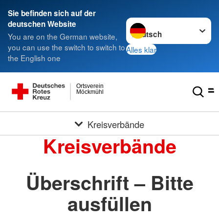
Sie befinden sich auf der
Sprache wechseln zu
deutschen Website
You are on the German website,
you can use the switch to switch to
Alles klar
the English one
Ortsverein
Möckmühl
Kreisverbände
Kreisverbände
Überschrift – Bitte
ausfüllen